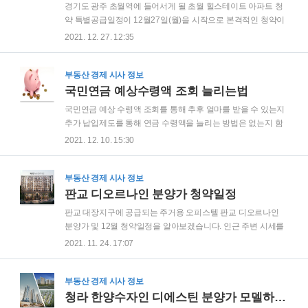
경기도 광주 초월역에 들어서게 될 초월 힐스테이트 아파트 청
제도를 말합니다. 자동차 포인트제 신청 방법
약 특별공급일정이 12월27일(월)을 시작으로 본격적인 청약이
https://car.cpoint.or.kr/com/main/user/index.do 먼저 공식 홈페
들어갔습니다. 분양가는 59타입기준 3억3,130만원으로 주변
2021. 12. 27. 12:35
이지 누리집에 pc에서 접속을 합니다. 자동차 탄소포인트제 자
시세대비 매우 낮게 책정되어 경쟁률이 높을 것으로 예상됩니
동차 탄소포인트제 입니다...
다. 입지환경 교통입지는 판교역 경강선 및 신분당선 이용 시 4
정거장, 이매역 3정거장에 위치하여 강남 및 분당으로 진입이
부동산 경제 시사 정보
매우 용이합니다. 자가용으로 출퇴근 시 성남이천로, 중부고속
국민연금 예상수령액 조회 늘리는법
도로, 광주원주고속도로 등 서울과 경기도 수도권 인근지역으
국민연금 예상 수령액 조회를 통해 추후 얼마를 받을 수 있는지
로 빠르게 진입이 가능하여 교통입지는 매우 훌륭합니다. 뿐만
추가 납입제도를 통해 연금 수령액을 늘리는 방법은 없는지 함
아니라 단지 인근에는 초월중학교, 도곡초등학교 등이 도보로
께 알아보겠습니다. 국민연금이란 대한민국 국민이 질병, 사고,
2021. 12. 10. 15:30
통학이 가능하며, 백마산, 곤지암천 등 주변과 조화를 이룬 퓨어
노령화로 인해 근로 소득 활동이 불가능해질 때를 대비하여 정
포레폰드, 워터가든 등 힐링공간 등이 잘 조성되어..
부에서 생활 안정 차원으로 만18세 이상 60세 미만의 대한민국
국민에게 국가에서 매월 일정금액을 지급하는 사회보장제도를
부동산 경제 시사 정보
말합니다. 그럼 본격적으로 지금까지 납부한 나의 연금이 얼마
판교 디오르나인 분양가 청약일정
인지 조회하는 방법을 알아보겠습니다. 위 사진과 같이 국민연
판교 대장지구에 공급되는 주거용 오피스텔 판교 디오르나인
금 홈페이지에 방문하여 예상연금계산기에서 '기본정보입력',
분양가 및 12월 청약일정을 알아보겠습니다. 인근 주변 시세를
소득정보입력, 크레딧 대상 입력 총세가지만 입력하면 나의 국
먼저 살펴보면 판교벨리자이 3단지는 호가 12억 ~ 14억원, 판
2021. 11. 24. 17:07
민연금 수령액을 조회 확인할 수 있습니다. 국민연금 수령액 계
교 더샵 포레스트 11단지 전용면적 84㎡는 지난 6월 12억5천만
산기 바로가기 국민연금 최초 가입년월 및 소득 시작..
원에 거래됐고, 힐스테이트 판교 엘포레 전용 139㎡은 지난9월
16억원에 거래됐습니다. 주변시세를 비춰볼 때 판교 디오르나
부동산 경제 시사 정보
인 분양가는 13억 ~ 14억원 이상 올라갈 것으로 보입니다. 사업
청라 한양수자인 디에스틴 분양가 모델하우스 위치