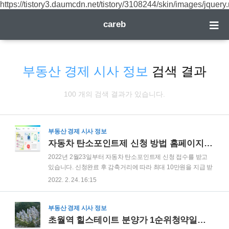
https://tistory3.daumcdn.net/tistory/3108244/skin/images/jquery.
careb
부동산 경제 시사 정보
검색 결과
100 개의 검색 결과가 있습니다.
부동산 경제 시사 정보
자동차 탄소포인트제 신청 방법 홈페이지 누리집 안내
2022년 2월23일부터 자동차 탄소포인트제 신청 접수를 받고
있습니다. 신청완료 후 감축거리에 따라 최대 10만원을 지급 받
을 수 있습니다. 공식 홈페이지 누리집에서 신청하는 방법을 알
2022. 2. 24. 16:15
려 드리겠습니다. 자동차 탄소포인트제란 승용 승합 자동차의
주행거리를 감축하거나 친환경 운전(자동차 운전자가 자동차의
특성을 이해하고 운전방법과 운전습관을 바꾸어 에너지를 절약
부동산 경제 시사 정보
하고 온실가스를 줄일 수 있는 경제적이고 안전한 운전방법)을
초월역 힐스테이트 분양가 1순위청약일정 전매가능
하여 온실가스를 감축할 경우 이에 따른 인센티브를 지급하는