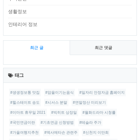
생활정보
인테리어 정보
최근 글
최근 댓글
최
근
태그
글
#생생정보통 맛집
#암을이기는음식
#일자리 안정자금 홈페이지
#힐스테이트 송도
#시서스 분말
#연말정산 미리보기
#이마트 휴무일 2021
#빅히트 상장일
#월화드라마 시청률
#국민연금이란
#기초연금 신청방법
#테슬라 주가
#가을여행지추천
#덱사메타손 관련주
#신천지 이만희