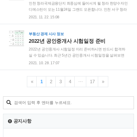
개요 위치는 경기도 성남시 대장동 판교대장지구 상업용지 1-
인천 청라국제금융단지 최중심에 들어서게 될 청라 한양수자인
1,2블록, 3블록, 규모는 지하6층 ~ 지상10층 144세대 84㎡ 단일
디에스틴이 오는 11월24일 그랜드 오픈합니다. 인천 서구 청라
면적으로 용적률 426.61%, 건폐율 72.62% 입니다. 입지환경
국제금융단지 B5-2블록에 들어서게 될 청라 한양수자인 디에
2021. 11. 22. 15:08
교통입지는 용서고속도로와 서판교 터널, 월판선 예정지인 서
스틴은 아파트 대체상품으로 전용면적 84㎡ 주거형 오피스텔
판교역과 인접..
입니다. 분양가(예상)는 6억9000만원 ~ 7억8000만원 사이로
예상됩니다. 사업개요 위치 : 인천광역시 서구 청라동 94-1, 규
부동산 경제 시사 정보
모 : 지하4층 ~ 지상47층 3개동 703세대, 대지면적 : 11,336,10
2022년 공인중개사 시험일정 준비
㎡, 연면적 : 128,153,518㎡, 건폐율 : 59.48%, 용적률 : 797.76,
2022년 공인중개사 시험일정 미리 준비하시면 반드시 합격하
타입 : 84A 234세대, 84B 234세대, 84C 234세대입니다. 입지환
실 수 있습니다. 최근 5년간 공인중개사 시험일정을 살펴보면
경 청라 한양 수자인 디에스틴 주변에 지하철 7호선 연장 예정,
2018년 10월28일 토요일, 2019년 10월26일 토요일, 2020년
2021. 10. 28. 17:07
제3연륙교 착공예정으로 완공..
10월31일 토요일, 2021년 10월30일 토요일로 매년 10월 마지
막주 토요일에 공인중개사 시험일정이 발표된 것을 알 수 있습
니다. 따라서 2022년 공인중개사 시험일정은 10월29일 토요일
«
1
2
3
4
···
17
»
시험을 치룰 것으로 예상할 수 있습니다. 공인중개사 시험과목
안내 공인중개사 시험은 1차시험과 2차시험이 있습니다. 시험
과목은 1차 2과목, 2차 3과목 총 5과목으로 진행됩니다. 1차 시
험과목 : 부동산 학개론, 민법 및 민사특별법 중 부동산 중개에
관련되는 규정 2차 시험과목 : 공인중개사의 업무 및 부동산 거
래신고 ..
공지사항