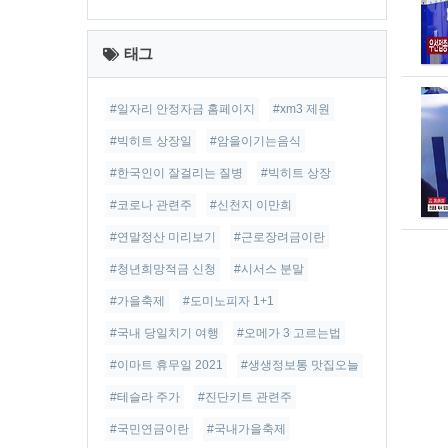
최
근
태그
글
#일자리 안정자금 홈페이지
#xm3 제원
#빅히트 상장일
#암을이기는음식
#한국인이 잘걸리는 질병
#빅히트 상장
#코로나 관련주
#신천지 이만희
#연말정산 미리보기
#근로장려금이란
#청년희망적금 신청
#시서스 분말
#가을축제
#도미노피자 1+1
#국내 당일치기 여행
#오메가 3 고르는법
#이마트 휴무일 2021
#생생정보통 맛집오늘
#테슬라 주가
#진단키트 관련주
#국민연금이란
#국내가을축제