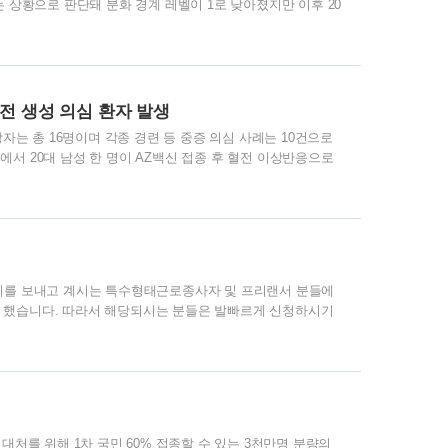
는 상황으로 판단돼 분화 경계 레벨이 1로 낮아졌지만 이후 20
 21일 68회 22일에는 오후 3시까지 총 46번의화산활동이 관
 것으로 보이는 지각 변동이 확인되고 있으며 22일 실시한
200톤의 네 배로 증가하고 있습니다. 수와노세섬의 화산 또
구에서 간헐적으로 분화가 발생하고 있습니다. 12일 이후 분
전 생성 의심 환자 발생
망자는 총 16명이며 각종 경련 등 중증 의심 사례는 10건으로
서 20대 남성 한 명이 AZ백신 접종 후 혈전 이상반응으로
신 접종후 사망한 60대 사망자에 이어 두번째 혈전 생성 의
신 접종 후 혈전이 사망에 직접적 원인이 된 것인지 확인 중입
고 모든 가능성을 열어두겠지만 백신 접종 중단을 논할 때는 아
 이상반응 의심 사례는 금일 402건이 추가돼 총 9405건으로
시기를 보내고 계시는 특수형태근로종사자 및 프리랜서 분들에
 했습니다. 따라서 해당되시는 분들은 발빠르게 신청하시기
기간 : 2020년 10월 12일(월) 09:00 ~ 10월 23일(금)
9:00 ~ 10월 23일(금) 18:00까지 방문자에 한함특고 및 프리랜서
 강사, 스포츠 강사 및 트레이너, 방과후 교사, 지입기사
버스 운전기사 등), 공항, 항만, 철도, 창고 관련 하역종사..
대처를 위해 1차 국민 60% 접종할 수 있는 3천만명 분량의