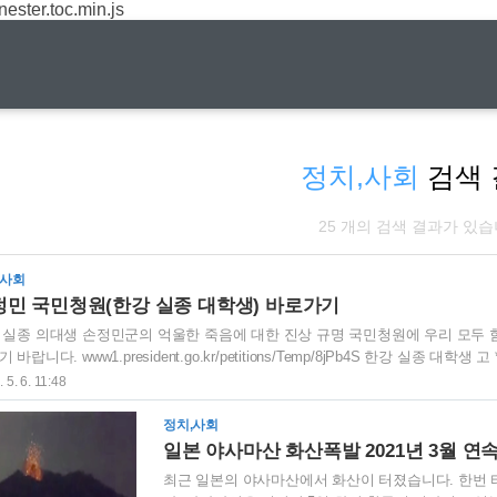
nester.toc.min.js
정치,사회
검색 
25 개의 검색 결과가 있습
,사회
정민 국민청원(한강 실종 대학생) 바로가기
 실종 의대생 손정민군의 억울한 죽음에 대한 진상 규명 국민청원에 우리 모두
 바랍니다. www1.president.go.kr/petitions/Temp/8jPb4S 한강 실종
게, 국민과 함께 갑니다. www1.president.go.kr 서울 반포한강공원 실종사
 5. 6. 11:48
 치뤘습니다. 이날 발인식에서 손정민군의 친구와 손정민군의 아버지가 아들에게
게 하였습니다. 손정민군의 아버지 블로그에는 평범한 서울시민이 정민군 아버지
정치,사회
일본 야사마산 화산폭발 2021년 3월 연
최근 일본의 야사마산에서 화산이 터졌습니다. 한번 