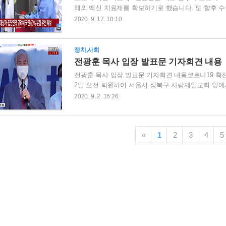
해외 백신 치료제를 확보하기로 했습니다. 또 향후 수
하는 등 전 국민 접종을 목표로 백신 확보를 단계적
2020. 9. 17. 10:10
국제기구와 해외 기업과의 협상을 통해 우리나라 인구의
보하겠습니다 라고 말했습니다.정부는 1단계로 전 세
신개발 기업과의 협상을 통해 2천만명분의 백신을 각
정치,사회
해서는 도즈당 3.5달러의 선입금을 미리 지불해..
전광훈 목사 입장 발표문 기자회견 내용
전광훈 목사 입장 발표문 기자회견 내용코로나19 확
2일 오전 퇴원하여 서울시 성북구 사랑제일교회 앞에
목사 입장 발표 : 존경하는 국민 여러분 저(전광훈 
2020. 9. 2. 16:26
많은 근심을 끼처 드리점에 대해서 죄송하게 생각합니다
수 없다고 한 발언과 "동계올림픽에서 간첩의 왕인 
존경하는 한국의 사상가라고 말한것에 대해서 국민들 
«
1
2
3
4
5
건 그만두겠다" 이어 "사과 안할려면 물러나라"..