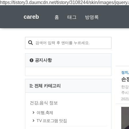
https://tistory3.daumcdn.net/tistory/3108244/skin/images/jquery.
careb
홈
태그
방명록
공지사항
정치
손
전체 카테고리
한강
주시기
라답
2021.
건강,음식 정보
식을
아프
여행,축제
TV 프로그램 맛집