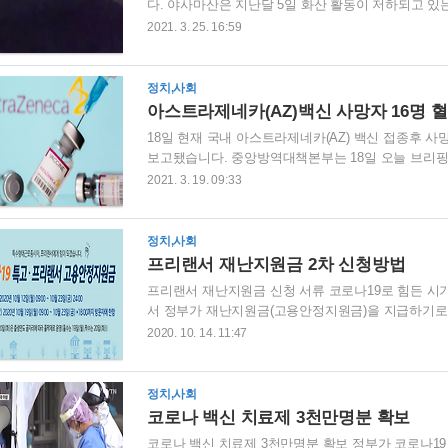
다. 야사마산은 지난달 5일 화산 활동이 저하되고 있
일부터 화산 지진이 증가했고 2021년 3월 20일 36회,
2021. 3. 25. 16:59
측 되었습니다. 이곳에서는 마그마의 축적을 나타내는
화산가스의 하루 방출량이 800톤으로 지난달 관측된 
한 위기에 빠져 있습니다. 이곳에 위치한 오다케 분화
정치,사회
화에 따른 연기가 최고 분하구 가장..
아스트라제네카(AZ)백신 사망자 16명 혈
18일 현재 국내 아스트라제네카(AZ) 백신 접종후 사
보고됐습니다. 중앙방역대책본부는 18일 오늘 브리핑에
신고됐다고 밝혔습니다. 이는 전날 아스트라제네카 백
2021. 3. 19. 09:33
심 환자입니다. 방역 당국은 아스트라제네카(AZ) 백
니다. 질병관리청은 "정밀부검은 최소 2,3주 소요되
니다"라고 일축했습니다. 국내 코로나19 백신 접종 뒤
정치,사회
증가했습니다. 이 중 9298..
프리랜서 재난지원금 2차 신청방법
프리랜서 재난지원금 신청 서류 코로나19로 힘든 
서 정부가 재난지원금(고용안정지원금)을 지급하기로
바랍니다. 특고 프리랜서 재난지원금 2차 신청기간 온라인 신청
2020. 10. 14. 11:47
24:00 오프라인 신청기간 : 2020년 10월 19일(월) 0
재난지원금 신청대상 학습지교사, 학원 및 교육연수기관
(레미콘트럭 등), 구난차기사, 기타 자동차 운전원(학원
정치,사회
코로나 백신 치료제 3천만명분 확보
코로나 백신 치료제 3천만명분 확보 정부가 코로나19 