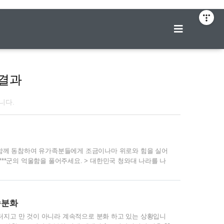
티스토리툴바
결과
니다.
 함께 동참하여 유가족분들에게 조금이나마 위로와 힘을 실어
 대학생 고 ***군의 억울함을 풀어주세요. > 대한민국 청와대 나라를 나
건 대학생 故손정민(22세)군의 발인이 5일 서울성모병원에서 발인
 보내는 편지낭독은 보는 이로 하여금 더욱 안타깝고 가슴
에게 쓴 손편지가 올라왔습니다..
속분화
터지고 만 것이 아니라 계속적으로 분화 하고 있는 상황입니