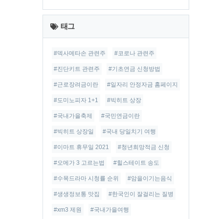
최
근
태그
글
#덱사메타손 관련주
#코로나 관련주
#진단키트 관련주
#기초연금 신청방법
#근로장려금이란
#일자리 안정자금 홈페이지
#도미노피자 1+1
#빅히트 상장
#국내가을축제
#국민연금이란
#빅히트 상장일
#국내 당일치기 여행
#이마트 휴무일 2021
#청년희망적금 신청
#오메가 3 고르는법
#힐스테이트 송도
#수목드라마 시청률 순위
#암을이기는음식
#생생정보통 맛집
#한국인이 잘걸리는 질병
#xm3 제원
#국내가을여행