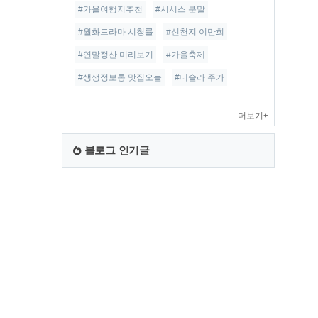
#가을여행지추천
#시서스 분말
#월화드라마 시청률
#신천지 이만희
#연말정산 미리보기
#가을축제
#생생정보통 맛집오늘
#테슬라 주가
더보기+
블로그 인기글