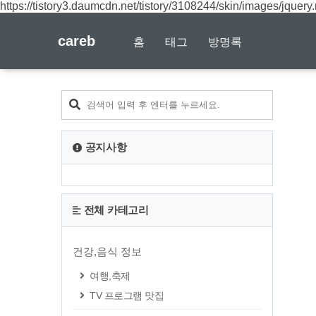
https://tistory3.daumcdn.net/tistory/3108244/skin/images/jquery.
careb
홈
태그
방명록
공지사항
전체 카테고리
건강,음식 정보
여행,축제
TV 프로그램 맛집