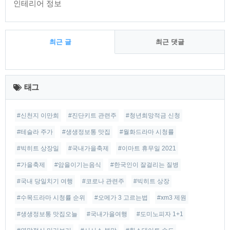
인테리어 정보
최근 글
최근 댓글
최
근
태그
글
#신천지 이만희
#진단키트 관련주
#청년희망적금 신청
#테슬라 주가
#생생정보통 맛집
#월화드라마 시청률
#빅히트 상장일
#국내가을축제
#이마트 휴무일 2021
#가을축제
#암을이기는음식
#한국인이 잘걸리는 질병
#국내 당일치기 여행
#코로나 관련주
#빅히트 상장
#수목드라마 시청률 순위
#오메가 3 고르는법
#xm3 제원
#생생정보통 맛집오늘
#국내가을여행
#도미노피자 1+1