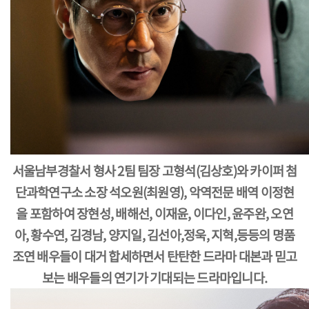
서울남부경찰서 형사 2팀 팀장 고형석(김상호)와 카이퍼 첨
단과학연구소 소장 석오원(최원영), 악역전문 배역 이정현
을 포함하여 장현성, 배해선, 이재윤, 이다인, 윤주완, 오연
아, 황수연, 김경남, 양지일, 김선아,정욱, 지혁,등등의 명품
조연 배우들이 대거 합세하면서 탄탄한 드라마 대본과 믿고
보는 배우들의 연기가 기대되는 드라마입니다.