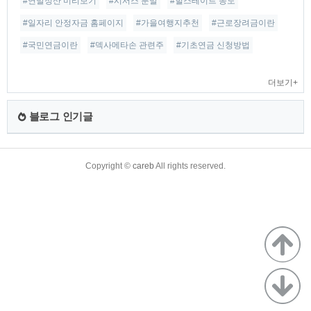
#연말정산 미리보기
#시서스 분말
#힐스테이트 송도
#일자리 안정자금 홈페이지
#가을여행지추천
#근로장려금이란
#국민연금이란
#덱사메타손 관련주
#기초연금 신청방법
더보기+
블로그 인기글
TistoryWhaleSkin3.4
Copyright ©
careb
All rights reserved.